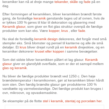
keramiker kan nå at dreje mange
tekander
,
skåle
og
fade
på en
dag.
Efter formningen af keramikken, bliver keramikken brændt første
gang, de forskellige
keramik
genstande tages ud af ovnen, hvis de
er lykkes 100 % gøres til klar til dekoration og glasering med
Keramik glasur
, som giver en flot glas struktur ovenpå de færdige
produkter som kan eks. Være
kopper
,
krus
, eller
fade
.
Nu skal de forskellig
keramik design
dekoreres, det forgår med små
stempler eks. Små blomster og pensel til kanterne og alle de små
detaljer. Et
krus
bliver drejet rundt på en
keramik
drejeskive, og en
keramiker dekorerer
kruset eller koppen
i samme bevægelser.
Som det sidste bliver keramikken påført et lag glasur.
Keramik
glasur
giver en glansfyldt overflade, som er der et samspil mellem
glas og keramik
.
Nu bliver de færdige produkter brændt ved 1250 c. Den høje
brændetemperatur i keramikovnen, gør at keramikken bliver hårdt
som sten. Den færdig brændte glasur gør produkterne 100 %
vandtætte og varmebestandige. Det færdige produkt kan bruges i
ovn, mikroovn, og opvaskemaskine.
Se eksempler på de flotte
stel i keramik, stentøj og porcelæn her
.