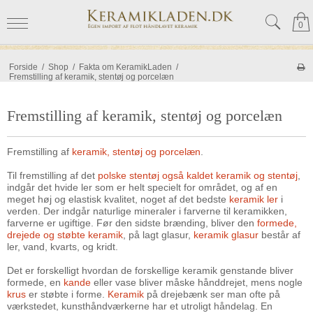
0
Forside
/
Shop
/
Fakta om KeramikLaden
/
Fremstilling af keramik, stentøj og porcelæn
Fremstilling af keramik, stentøj og porcelæn
Fremstilling af
keramik, stentøj og porcelæn
.
Til fremstilling af det
polske stentøj også kaldet keramik og stentøj
,
indgår det hvide ler som er helt specielt for området, og af en
meget høj og elastisk kvalitet, noget af det bedste
keramik ler
i
verden. Der indgår naturlige mineraler i farverne til keramikken,
farverne er ugiftige. Før den sidste brænding, bliver den
formede,
drejede og støbte keramik
, på lagt glasur,
keramik glasur
består af
ler, vand, kvarts, og kridt.
Det er forskelligt hvordan de forskellige keramik genstande bliver
formede, en
kande
eller vase bliver måske hånddrejet, mens nogle
krus
er støbte i forme.
Keramik
på drejebænk ser man ofte på
værkstedet, kunsthåndværkerne har et utroligt håndelag. En