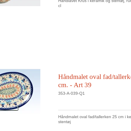
Håndlavet Krus i keramik og stentøj, 
cl
Håndmalet oval fad/taller
cm. - Art 39
353-A-039-Q1
Håndmalet oval fad/tallerken 25 cm i k
stentøj