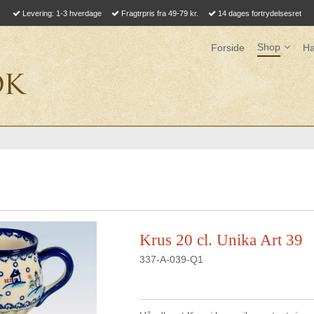
Levering: 1-3 hverdage
Fragtrpris fra 49-79 kr.
14 dages fortrydelsesret
Shop
Forside
Ha
Krus 20 cl. Unika Art 39
337-A-039-Q1