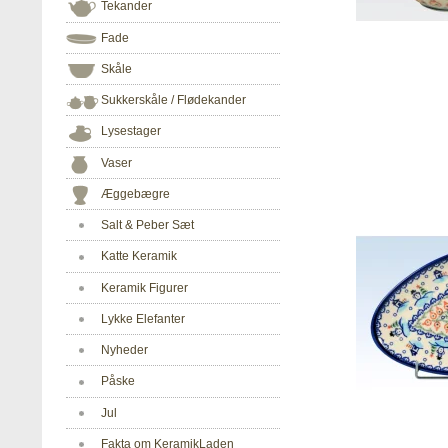
Tekander
Fade
Skåle
Sukkerskåle / Flødekander
Lysestager
Vaser
Æggebægre
Salt & Peber Sæt
Katte Keramik
Keramik Figurer
Lykke Elefanter
Nyheder
Påske
Jul
Fakta om KeramikLaden