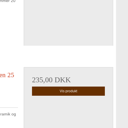
rummer 20
ken 25
235,00 DKK
Vis produkt
eramik og