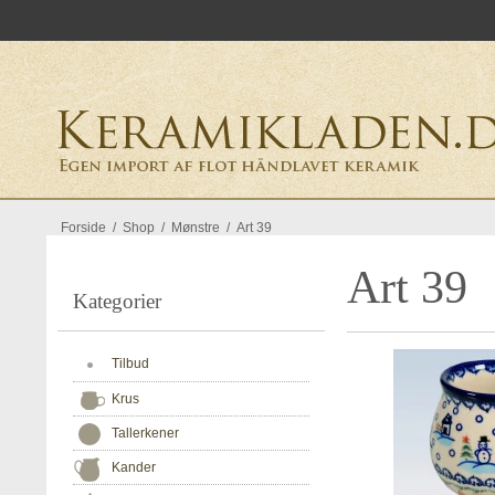
Forside
/
Shop
/
Mønstre
/
Art 39
Art 39
Kategorier
Tilbud
Krus
Tallerkener
Kander