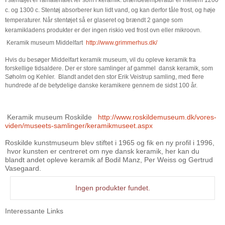
c. og 1300 c. Stentøj absorberer kun lidt vand, og kan derfor tåle frost, og høje
temperaturer. Når stentøjet så er glaseret og brændt 2 gange som
keramikladens produkter er der ingen riskio ved frost ovn eller mikroovn.
Keramik museum Middelfart
http://www.grimmerhus.dk/
Hvis du besøger Middelfart keramik museum, vil du opleve keramik fra
forskellige tidsaldere. Der er store samlinger af gammel dansk keramik, som
Søholm og Kehler. Blandt andet den stor Erik Veistrup samling, med flere
hundrede af de betydelige danske keramikere gennem de sidst 100 år.
Keramik museum Roskilde
http://www.roskildemuseum.dk/vores-
viden/museets-samlinger/keramikmuseet.aspx
Roskilde kunstmuseum blev stiftet i 1965 og fik en ny profil i 1996,
hvor kunsten er centreret om nye dansk keramik, her kan du
blandt andet opleve keramik af Bodil Manz, Per Weiss og Gertrud
Vasegaard.
Ingen produkter fundet.
Interessante Links