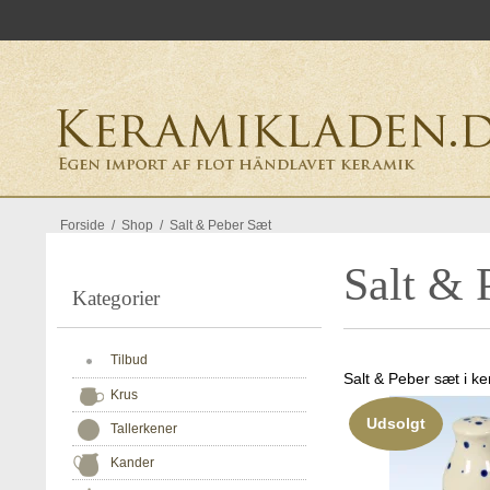
Forside
/
Shop
/
Salt & Peber Sæt
Salt & 
Kategorier
Tilbud
Salt & Peber sæt i k
Krus
Udsolgt
Tallerkener
Kander