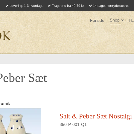
Levering: 1-3 hverdage
Fragtrpris fra 49-79 kr.
14 dages fortrydelsesret
Shop
Forside
Ha
Peber Sæt
eramik
Salt & Peber Sæt Nostalgi
350-P-001-Q1