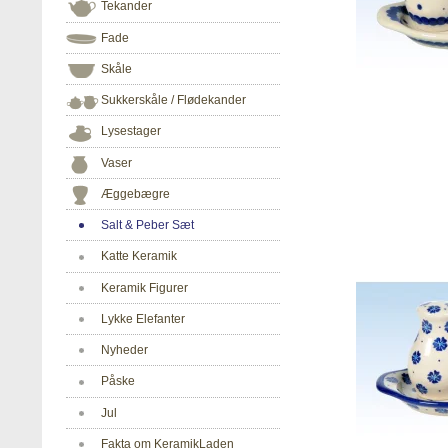
Tekander
Fade
Skåle
Sukkerskåle / Flødekander
Lysestager
Vaser
Æggebægre
Salt & Peber Sæt
Katte Keramik
Keramik Figurer
Lykke Elefanter
Nyheder
Påske
Jul
Fakta om KeramikLaden