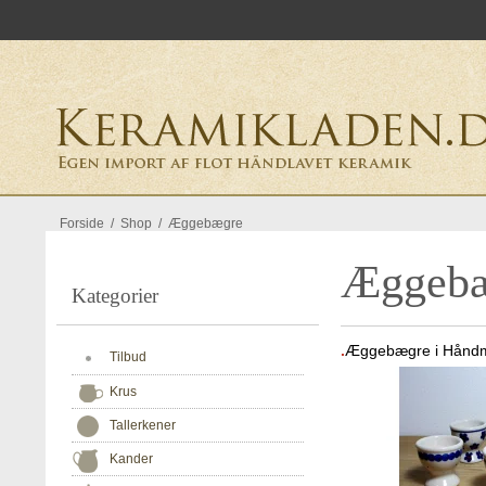
Forside
/
Shop
/
Æggebægre
Æggeb
Kategorier
.
Æggebægre i Håndma
Tilbud
Krus
Tallerkener
Kander