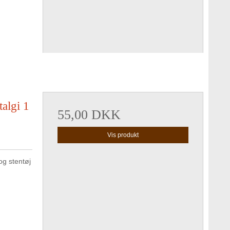
algi 1
55,00 DKK
Vis produkt
g stentøj