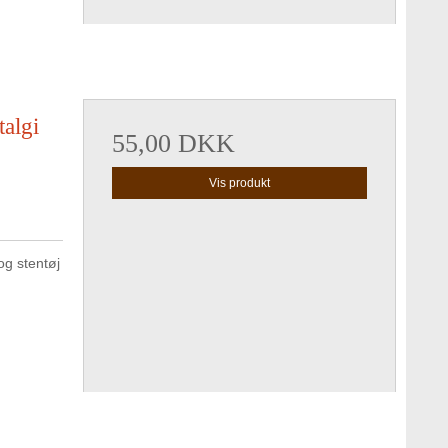
algi
55,00 DKK
Vis produkt
g stentøj