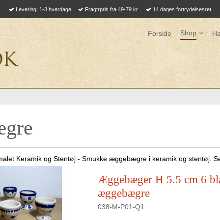
Levering: 1-3 hverdage
Fragtrpris fra 49-79 kr.
14 dages fortrydelsesret
Shop
Forside
Ha
ægre
let Keramik og Stentøj - Smukke æggebægre i keramik og stentøj. S
Æggebæger H 5.5 cm 6 bl
æggebægre
038-M-P01-Q1