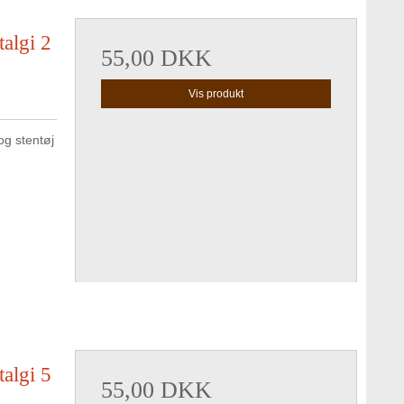
algi 2
55,00 DKK
Vis produkt
g stentøj
algi 5
55,00 DKK