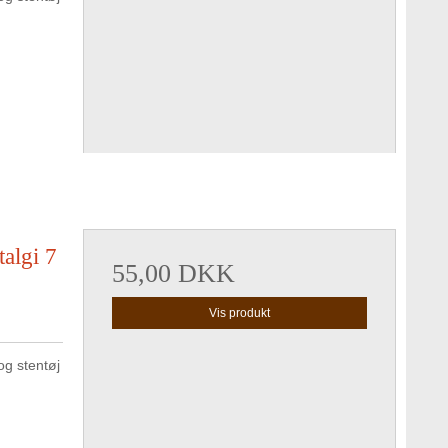
algi 7
55,00 DKK
Vis produkt
g stentøj