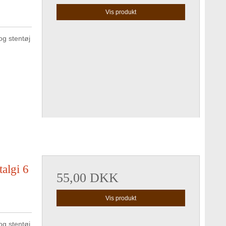
Vis produkt
g stentøj
algi 6
55,00 DKK
Vis produkt
g stentøj