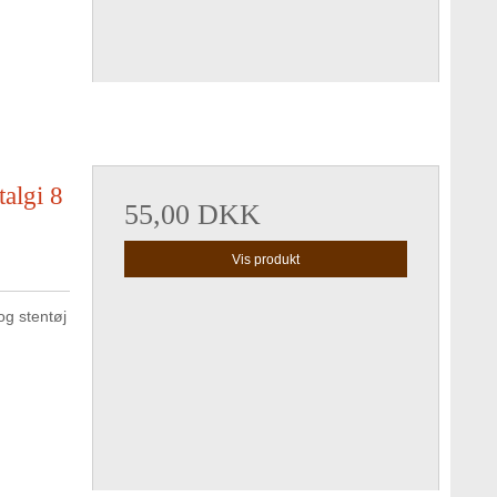
algi 8
55,00 DKK
Vis produkt
g stentøj