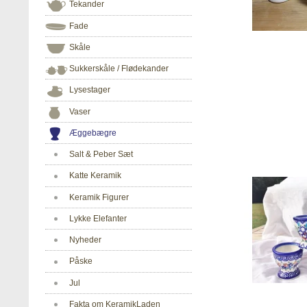
Tekander
Fade
Skåle
Sukkerskåle / Flødekander
Lysestager
Vaser
Æggebægre
Salt & Peber Sæt
Katte Keramik
Keramik Figurer
Lykke Elefanter
Nyheder
Påske
Jul
Fakta om KeramikLaden